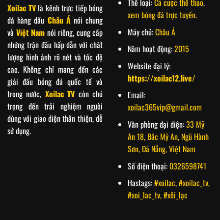
Thể loại:
Cá cược thể thao,
Xoilac TV
là kênh trực tiếp bóng
xem bóng đá trực tuyến.
đá hàng đầu
Châu Á
nói chung
Máy chủ:
Châu Á
và
Việt Nam
nói riêng, cung cấp
những trận đấu hấp dẫn với chất
Năm hoạt động:
2015
lượng hình ảnh rõ nét và tốc độ
Website đại lý:
cao. Không chỉ mang đến các
https://xoilac12.live/
giải đấu bóng đá quốc tế và
trong nước,
Xoilac TV
còn chú
Email:
trọng đến trải nghiệm người
xoilac365vip@gmail.com
dùng với giao diện thân thiện, dễ
Văn phòng đại diện:
33 Mỹ
sử dụng.
An 18, Bắc Mỹ An, Ngũ Hành
Sơn, Đà Nẵng, Việt Nam
Số điện thoại:
0326598741
Hastags:
#xoilac, #xoilac_tv,
#xoi_lac_tv, #xôi_lạc